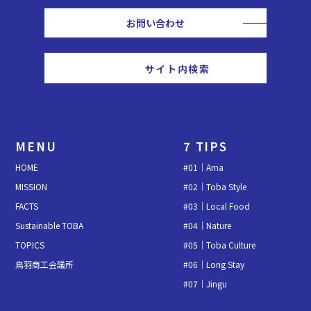
お問い合わせ
検索
MENU
7 TIPS
HOME
#01｜Ama
MISSION
#02｜Toba Style
FACTS
#03｜Local Food
Sustainable TOBA
#04｜Nature
TOPICS
#05｜Toba Culture
鳥羽商工会議所
#06｜Long Stay
#07｜Jingu