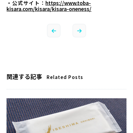
・公式サイト：
https://www.toba-
kisara.com/kisara/kisara-oneness/
関連する記事
Related Posts